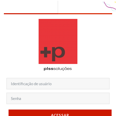
Ir para o conteúdo principal
Identificação de usuário
Senha
ACESSAR